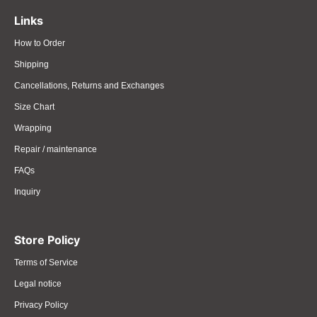
Links
How to Order
Shipping
Cancellations, Returns and Exchanges
Size Chart
Wrapping
Repair / maintenance
FAQs
Inquiry
Store Policy
Terms of Service
Legal notice
Privacy Policy