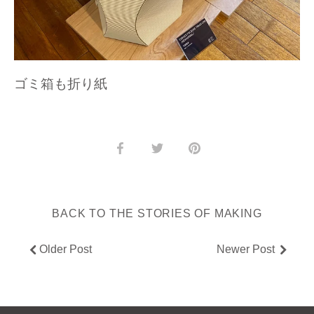
ゴミ箱も折り紙
Share
Share
Pin
on
on
it
Facebook
Twitter
BACK TO THE STORIES OF MAKING
Older Post
Newer Post