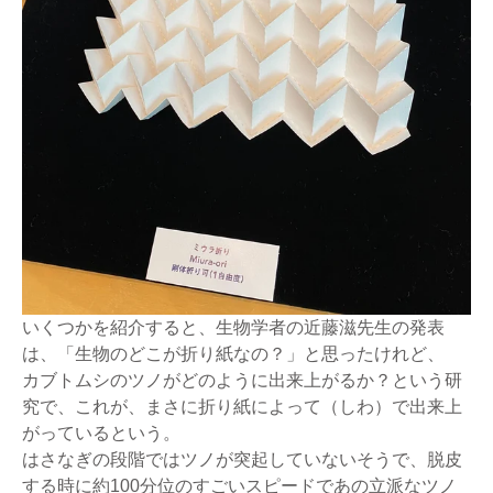
いくつかを紹介すると、生物学者の近藤滋先生の発表
は、「生物のどこが折り紙なの？」と思ったけれど、
カブトムシのツノがどのように出来上がるか？という研
究で、これが、まさに折り紙によって（しわ）で出来上
がっているという。
はさなぎの段階ではツノが突起していないそうで、脱皮
する時に約100分位のすごいスピードであの立派なツノ