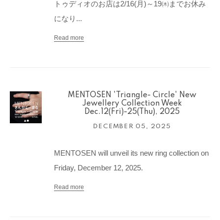
トゥディオのお店は2/16(月)～19㈭までお休み
になり...
Read more
MENTOSEN 'Triangle- Circle' New
Jewellery Collection Week
Dec.12(Fri)-25(Thu), 2025
DECEMBER 05, 2025
MENTOSEN will unveil its new ring collection on
Friday, December 12, 2025.
Read more