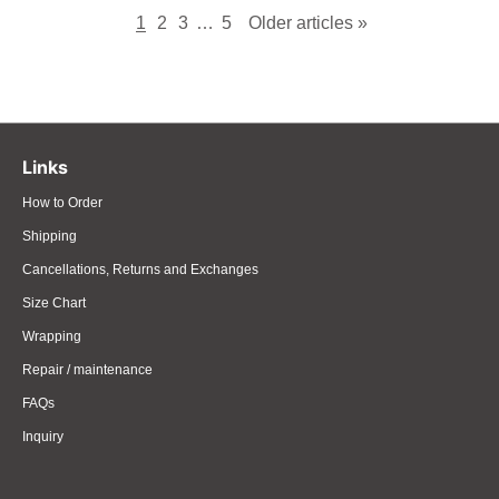
1
2
3
…
5
Older articles »
Links
How to Order
Shipping
Cancellations, Returns and Exchanges
Size Chart
Wrapping
Repair / maintenance
FAQs
Inquiry