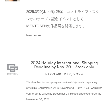
2025.3/20(木・祝)-29㈯ ユノミライフ・スタ
ジオのオープン記念イベントとして
MENTOSEN
の作品展を開催します。
Read more
2024 Holiday International Shipping
Deadline by Nov. 30 Stock only
NOVEMBER 12, 2024
The deadline for accepting international shipments requesting
arrival by Christmas 2024 is November 30, 2024. If you would like
your order to arrive by December 23, please place your order by
November 30, 2024.